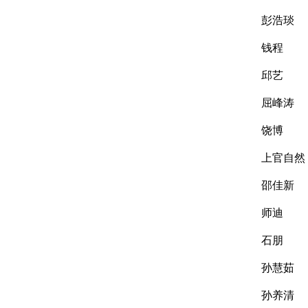
彭浩琰
钱程
邱艺
屈峰涛
饶博
上官自然
邵佳新
师迪
石朋
孙慧茹
孙养清