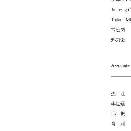
Junhong
Tatiana 
常宏岗
郑力会
Associa
边 江 
李世远
邱 振 
肖 聪 