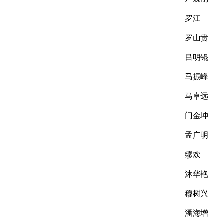
罗江
罗山贵
吕明锟
马振峰
马卓远
门金坤
孟广明
缪欢
沐华艳
穆树兴
潘海增