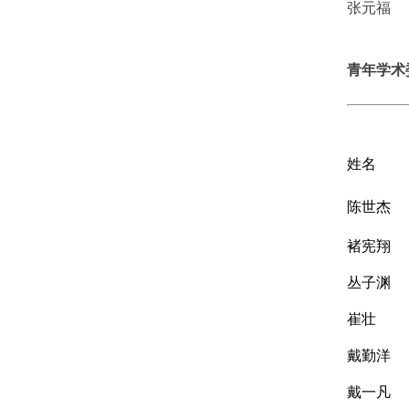
张元福 
青年学术
姓名
陈世杰
褚宪翔
丛子渊
崔壮
戴勤洋
戴一凡