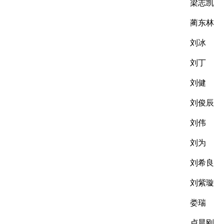
梁志凯
蔺东林
刘冰
刘丁
刘健
刘俊辰
刘伟
刘为
刘希良
刘紫璇
娄瑞
卢晨刚