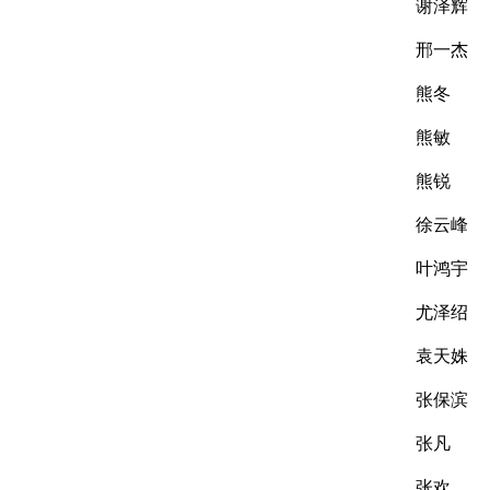
谢泽辉
邢一杰
熊冬
熊敏
熊锐
徐云峰
叶鸿宇
尤泽绍
袁天姝
张保滨
张凡
张欢