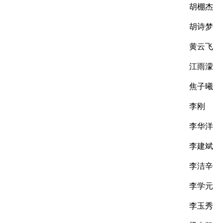
胡棚杰
胡诗梦
黄云飞
江雨濛
焦子曦
李刚
李华洋
李建斌
李洁辛
李学元
李玉秀