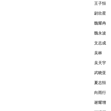
王子恒
尉欣星
魏耀冉
魏永波
文志成
吴林
吴天宇
武晓亚
夏志恒
向雨行
谢耀增