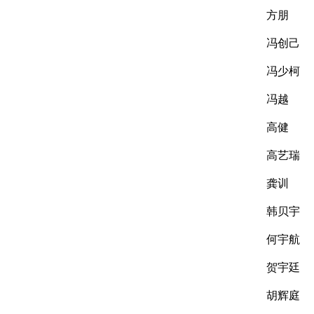
方朋
冯创己
冯少柯
冯越
高健
高艺瑞
龚训
韩贝宇
何宇航
贺宇廷
胡辉庭